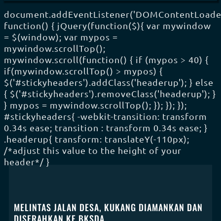
document.addEventListener('DOMContentLoade
function() { jQuery(function($){ var mywindow
= $(window); var mypos =
mywindow.scrollTop();
mywindow.scroll(function() { if (mypos > 40) {
if(mywindow.scrollTop() > mypos) {
$('#stickyheaders').addClass('headerup'); } else
{ $('#stickyheaders').removeClass('headerup'); }
} mypos = mywindow.scrollTop(); }); }); });
#stickyheaders{ -webkit-transition: transform
0.34s ease; transition : transform 0.34s ease; }
.headerup{ transform: translateY(-110px);
/*adjust this value to the height of your
header*/ }
MELINTAS JALAN DESA, KUKANG DIAMANKAN DAN
DISERAHKAN KE BKSDA