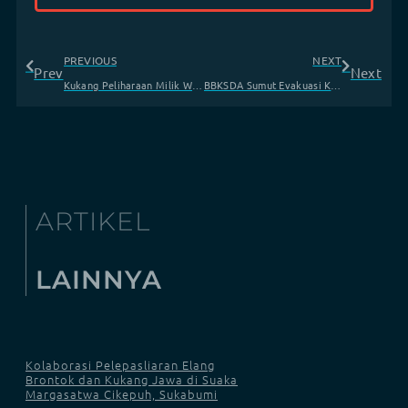
PREVIOUS
NEXT
Prev
Next
Kukang Peliharaan Milik Warga Disita BKSDA Aceh
BBKSDA Sumut Evakuasi Kukang Sumatera di Rumah Warga
ARTIKEL
LAINNYA
Kolaborasi Pelepasliaran Elang
Brontok dan Kukang Jawa di Suaka
Margasatwa Cikepuh, Sukabumi