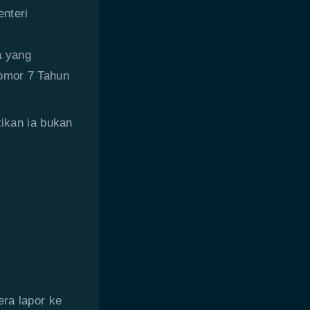
nteri
a yang
Nomor 7 Tahun
tikan ia bukan
era lapor ke