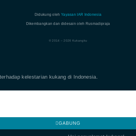
Didukung oleh
Yayasan IAR Indonesia
Dikembangkan dan didesain oleh Rusmadipraja
© 2014 – 2026 Kukangku
erhadap kelestarian kukang di Indonesia.
GABUNG