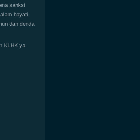
ena sanksi
alam hayati
ahun dan denda
an KLHK ya