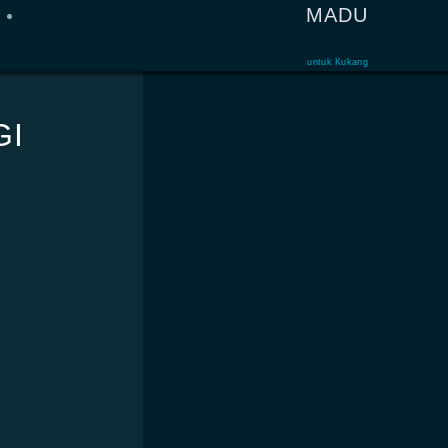
MADU
untuk Kukang
GI