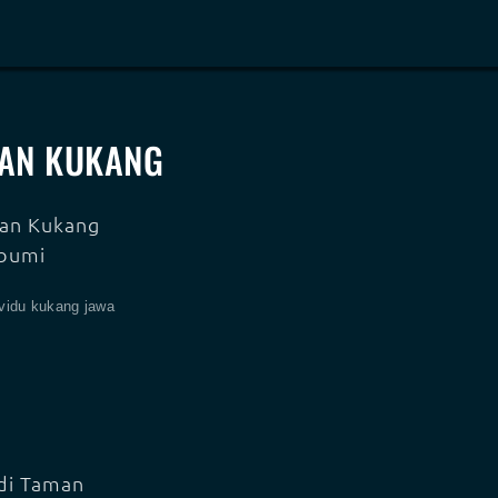
RAN KUKANG
dan Kukang
abumi
ividu kukang jawa
di Taman