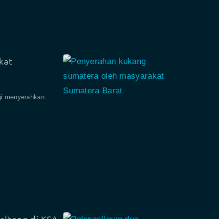
kat
gi menyerahkan
alteng di KSA