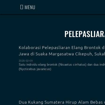
MENU
PELEPASLIA
Kolaborasi Pelepasliaran Elang Brontok 
Jawa di Suaka Margasatwa Cikepuh, Suk
2026-02-09
Satu individu elang brontok (Nisaetus cirrhatus) dan dua ind
(Nycticebus javanicus)
Dua Kukang Sumatera Hirup Alam Bebas 