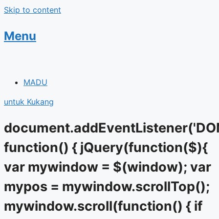
Skip to content
Menu
MADU
untuk Kukang
document.addEventListener('DO
function() { jQuery(function($){
var mywindow = $(window); var
mypos = mywindow.scrollTop();
mywindow.scroll(function() { if