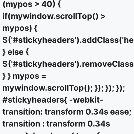
(mypos > 40) {
if(mywindow.scrollTop() >
mypos) {
$('#stickyheaders').addClass('he
} else {
$('#stickyheaders').removeClass
} } mypos =
mywindow.scrollTop(); }); }); });
#stickyheaders{ -webkit-
transition: transform 0.34s ease;
transition : transform 0.34s