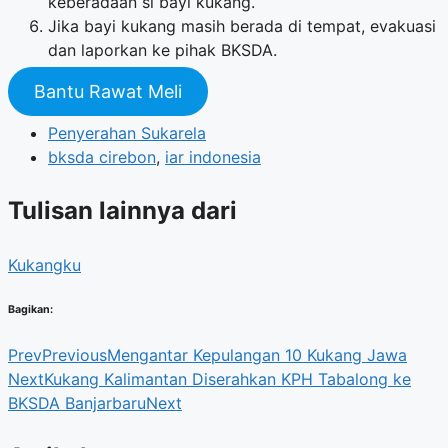
keberadaan si bayi kukang.
Jika bayi kukang masih berada di tempat, evakuasi
dan laporkan ke pihak BKSDA.
Bantu Rawat Meli
Penyerahan Sukarela
bksda cirebon
,
iar indonesia
Tulisan lainnya dari
Kukangku
Bagikan:
Prev
Previous
Mengantar Kepulangan 10 Kukang Jawa
Next
Kukang Kalimantan Diserahkan KPH Tabalong ke
BKSDA Banjarbaru
Next