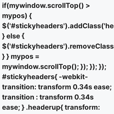
if(mywindow.scrollTop() >
mypos) {
$('#stickyheaders').addClass('he
} else {
$('#stickyheaders').removeClass
} } mypos =
mywindow.scrollTop(); }); }); });
#stickyheaders{ -webkit-
transition: transform 0.34s ease;
transition : transform 0.34s
ease; } .headerup{ transform: