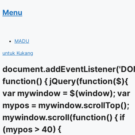
Skip
Menu
to
content
MADU
untuk Kukang
document.addEventListener('DO
function() { jQuery(function($){
var mywindow = $(window); var
mypos = mywindow.scrollTop();
mywindow.scroll(function() { if
(mypos > 40) {