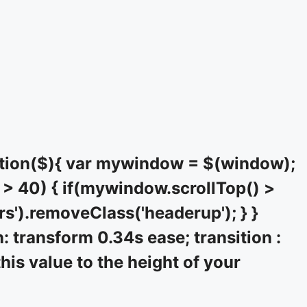
tion($){ var mywindow = $(window);
> 40) { if(mywindow.scrollTop() >
rs').removeClass('headerup'); } }
: transform 0.34s ease; transition :
his value to the height of your