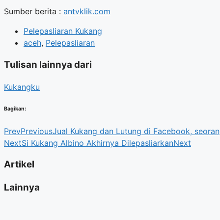
Sumber berita :
antvklik.com
Pelepasliaran Kukang
aceh
,
Pelepasliaran
Tulisan lainnya dari
Kukangku
Bagikan:
Prev
Previous
Jual Kukang dan Lutung di Facebook, seoran
Next
Si Kukang Albino Akhirnya Dilepasliarkan
Next
Artikel
Lainnya