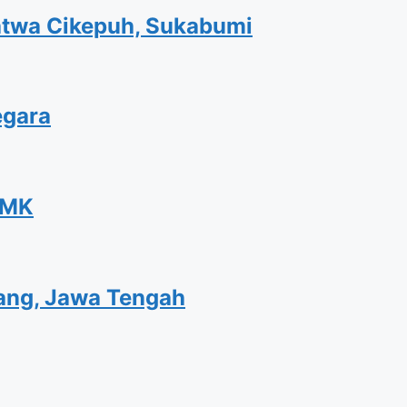
atwa Cikepuh, Sukabumi
egara
WMK
tang, Jawa Tengah