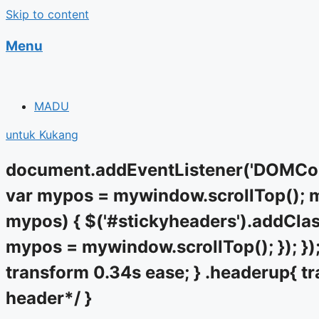
Skip to content
Menu
MADU
untuk Kukang
document.addEventListener('DOMCont
var mypos = mywindow.scrollTop(); my
mypos) { $('#stickyheaders').addClass
mypos = mywindow.scrollTop(); }); });
transform 0.34s ease; } .headerup{ tr
header*/ }