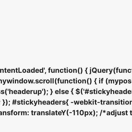
entLoaded', function() { jQuery(func
window.scroll(function() { if (mypos 
('headerup'); } else { $('#stickyheade
 }); #stickyheaders{ -webkit-transition
ansform: translateY(-110px); /*adjust t