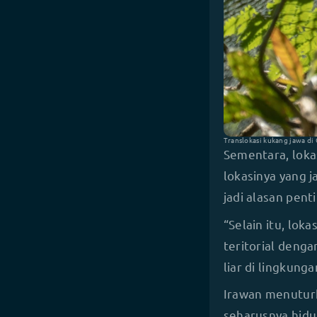
Translokasi kukang jawa di
Sementara, loka
lokasinya yang 
jadi alasan pen
“Selain itu, lok
teritorial denga
liar di lingkung
Irawan menuturk
seharusnya hidu