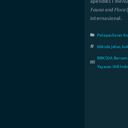
apendiks I men
Fauna and Flora
(
internasional.
Pelepasliaran K
bbksda jabar
,
ku
BBKSDA Bersama 
Yayasan IAR Indo