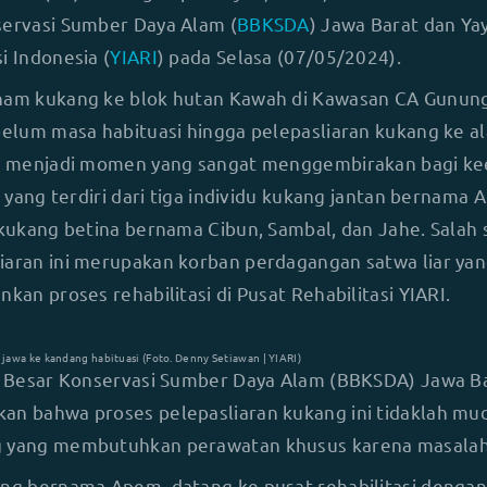
servasi Sumber Daya Alam (
BBKSDA
) Jawa Barat dan Yay
i Indonesia (
YIARI
) pada Selasa (07/05/2024).
enam kukang ke blok hutan Kawah di Kawasan CA Gunun
belum masa habituasi hingga pelepasliaran kukang ke al
ini menjadi momen yang sangat menggembirakan bagi k
si yang terdiri dari tiga individu kukang jantan bernama 
 kukang betina bernama Cibun, Sambal, dan Jahe. Salah 
iaran ini merupakan korban perdagangan satwa liar yan
nkan proses rehabilitasi di Pusat Rehabilitasi YIARI.
awa ke kandang habituasi (Foto. Denny Setiawan | YIARI)
ai Besar Konservasi Sumber Daya Alam (BBKSDA) Jawa Ba
an bahwa proses pelepasliaran kukang ini tidaklah mu
g yang membutuhkan perawatan khusus karena masalah
ang bernama Apem, datang ke pusat rehabilitasi dengan 