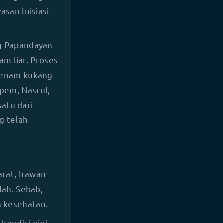
asan Inisiasi
g Papandayan
am liar. Proses
eenam kukang
Apem, Nasrul,
satu dari
g telah
rat, Irawan
dah. Sebab,
 kesehatan.
kondisi gigi