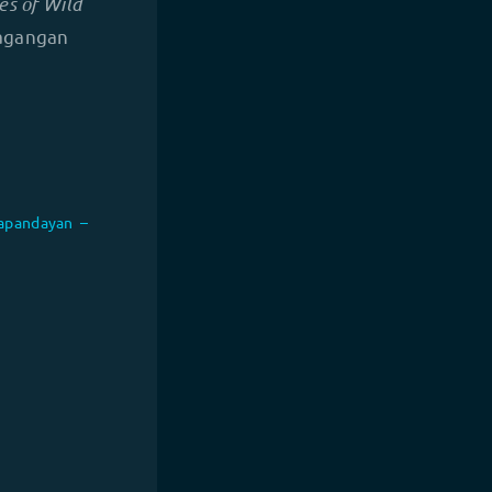
es of Wild
dagangan
Papandayan –