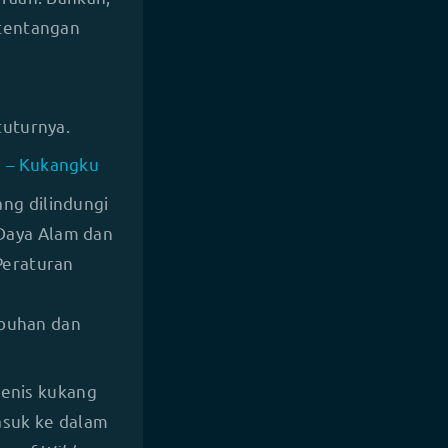
rtentangan
tuturnya.
g – Kukangku
ng dilindungi
Daya Alam dan
Peraturan
buhan dan
jenis kukang
asuk ke dalam