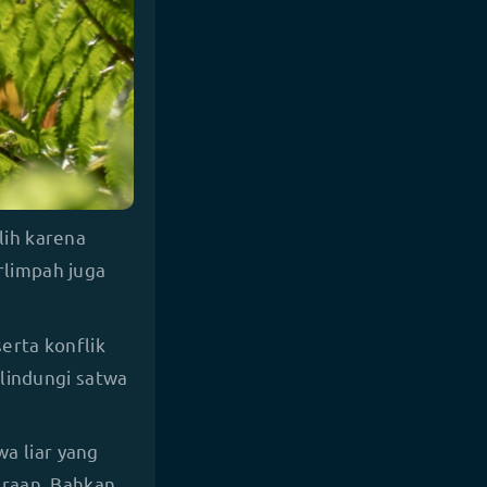
lih karena
rlimpah juga
serta konflik
elindungi satwa
a liar yang
araan. Bahkan,