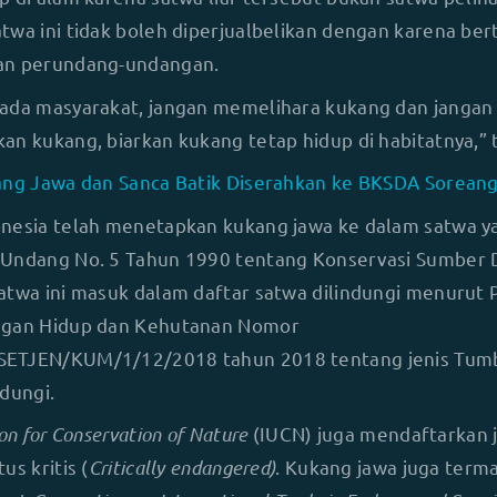
twa ini tidak boleh diperjualbelikan dengan karena be
an perundang-undangan.
ada masyarakat, jangan memelihara kukang dan jangan
an kukang, biarkan kukang tetap hidup di habitatnya,” 
ng Jawa dan Sanca Batik Diserahkan ke BKSDA Sorean
nesia telah menetapkan kukang jawa ke dalam satwa ya
-Undang No. 5 Tahun 1990 tentang Konservasi Sumber 
atwa ini masuk dalam daftar satwa dilindungi menurut 
ngan Hidup dan Kehutanan Nomor
ETJEN/KUM/1/12/2018 tahun 2018 tentang jenis Tum
ndungi.
on for Conservation of Nature
(IUCN) juga mendaftarkan 
us kritis (
Critically endangered)
. Kukang jawa juga term