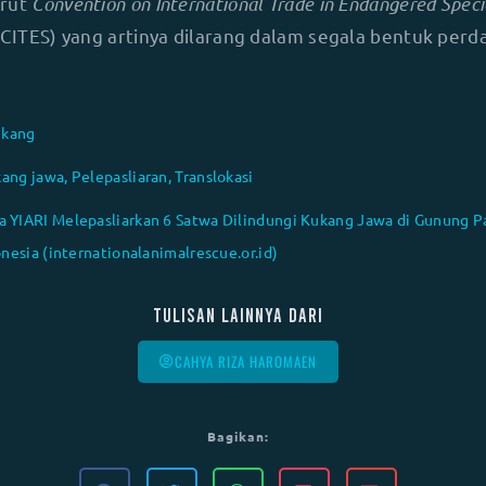
urut
Convention on International Trade in Endangered Speci
CITES) yang artinya dilarang dalam segala bentuk per
ukang
kang jawa
,
Pelepasliaran
,
Translokasi
YIARI Melepasliarkan 6 Satwa Dilindungi Kukang Jawa di Gunung 
nesia (internationalanimalrescue.or.id)
Tulisan lainnya dari
CAHYA RIZA HAROMAEN
Bagikan: