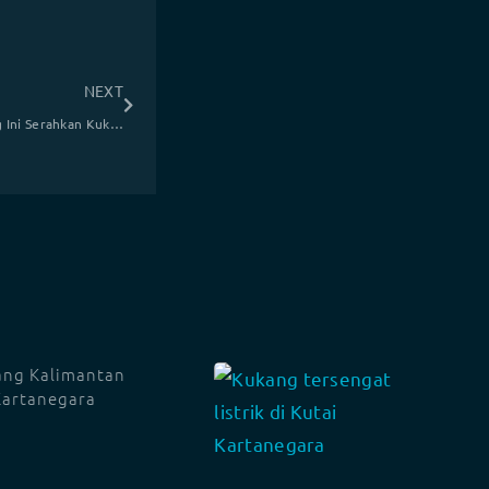
NEXT
Ketemu di Permukiman, Warga Bandung Ini Serahkan Kukang Jawa ke BBKSDA Jawa Barat
ang Kalimantan
 Kartanegara