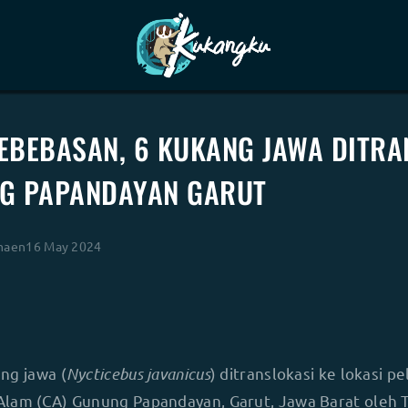
EBEBASAN, 6 KUKANG JAWA DITRA
G PAPANDAYAN GARUT
maen
16 May 2024
ng jawa (
Nycticebus javanicus
) ditranslokasi ke lokasi pe
lam (CA) Gunung Papandayan, Garut, Jawa Barat oleh