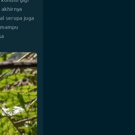
 akhirnya
al serupa juga
ap mampu
sa