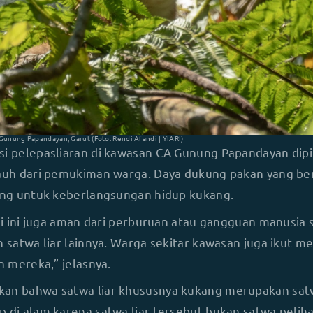
 Gunung Papandayan, Garut (Foto. Rendi Afandi | YIARI)
si pelepasliaran di kawasan CA Gunung Papandayan dipi
jauh dari pemukiman warga. Daya dukung pakan yang be
ting untuk keberlangsungan hidup kukang.
asi ini juga aman dari perburuan atau gangguan manusia 
n satwa liar lainnya. Warga sekitar kawasan juga ikut m
an mereka,” jelasnya.
an bahwa satwa liar khususnya kukang merupakan satw
p di alam karena satwa liar tersebut bukan satwa pelih