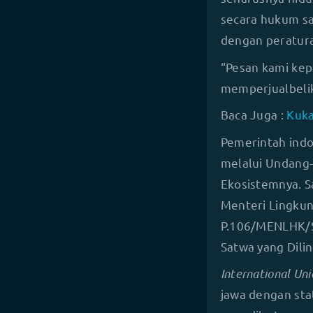
secara hukum sa
dengan peratur
“Pesan kami kep
memperjualbelik
Baca Juga :
Kuka
Pemerintah indo
melalui Undang
Ekosistemnya. S
Menteri Lingku
P.106/MENLHK/S
Satwa yang Dili
International Uni
jawa dengan stat