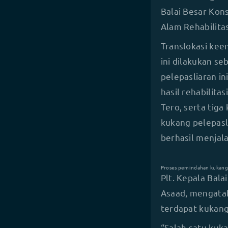
Balai Besar Kon
Alam Rehabilitas
Translokasi ke
ini dilakukan se
pelepasliaran 
hasil rehabilita
Tero, serta tiga
kukang pelepasl
berhasil menjala
Proses pemindahan kukang j
Plt. Kepala Bal
Asaad, mengatak
terdapat kukan
“Salah satu kuk