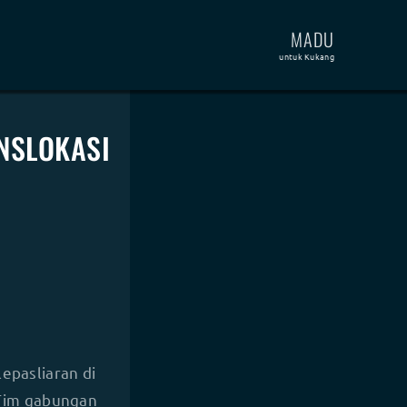
MADU
untuk Kukang
NSLOKASI
lepasliaran di
 Tim gabungan