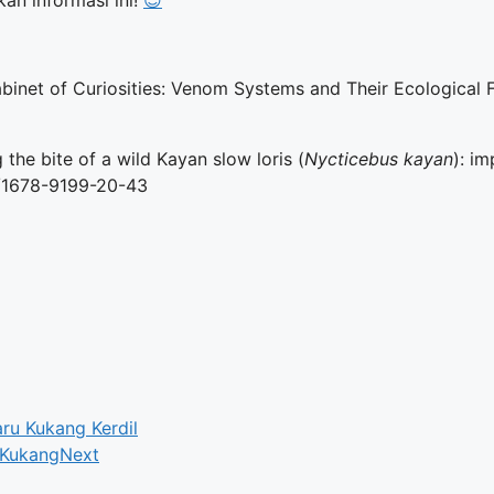
an informasi ini!
😊
binet of Curiosities: Venom Systems and Their Ecological F
 the bite of a wild Kayan slow loris (
Nycticebus kayan
): im
86/1678-9199-20-43
ru Kukang Kerdil
 Kukang
Next