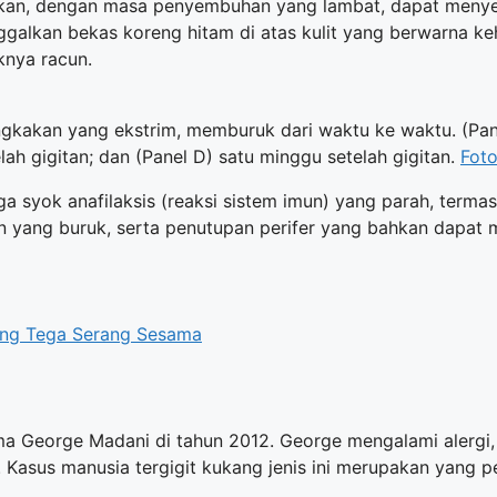
itkan, dengan masa penyembuhan yang lambat, dapat menye
ggalkan bekas koreng hitam di atas kulit yang berwarna keh
knya racun.
kakan yang ekstrim, memburuk dari waktu ke waktu. (Panel
lah gigitan; dan (Panel D) satu minggu setelah gigitan.
Foto
gga syok anafilaksis (reaksi sistem imun) yang parah, termas
rgan yang buruk, serta penutupan perifer yang bahkan dapa
ang Tega Serang Sesama
nama George Madani di tahun 2012. George mengalami alergi,
 Kasus manusia tergigit kukang jenis ini merupakan yang pe