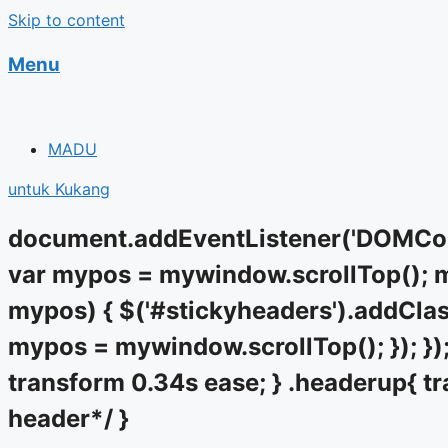
Skip to content
Menu
MADU
untuk Kukang
document.addEventListener('DOMCont
var mypos = mywindow.scrollTop(); my
mypos) { $('#stickyheaders').addClass
mypos = mywindow.scrollTop(); }); });
transform 0.34s ease; } .headerup{ tr
header*/ }