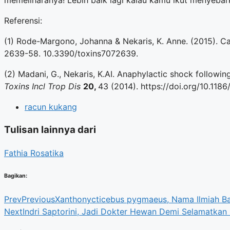
memeliharanya! Lebih baik lagi kalau kamu ikut menyebark
Referensi:
(1) Rode-Margono, Johanna & Nekaris, K. Anne. (2015). Ca
2639-58. 10.3390/toxins7072639.
(2) Madani, G., Nekaris, K.AI. Anaphylactic shock following
Toxins Incl Trop Dis
20,
43 (2014). https://doi.org/10.11
racun kukang
Tulisan lainnya dari
Fathia Rosatika
Bagikan:
Prev
Previous
Xanthonycticebus pygmaeus, Nama Ilmiah Ba
Next
Indri Saptorini, Jadi Dokter Hewan Demi Selamatkan