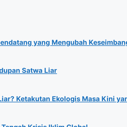
f, Pendatang yang Mengubah Keseimba
dupan Satwa Liar
iar? Ketakutan Ekologis Masa Kini ya