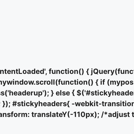
entLoaded', function() { jQuery(func
window.scroll(function() { if (mypos 
('headerup'); } else { $('#stickyheade
 }); #stickyheaders{ -webkit-transition
ansform: translateY(-110px); /*adjust t