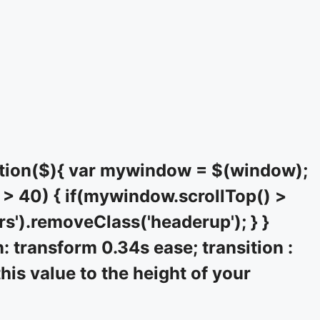
tion($){ var mywindow = $(window);
> 40) { if(mywindow.scrollTop() >
rs').removeClass('headerup'); } }
: transform 0.34s ease; transition :
his value to the height of your