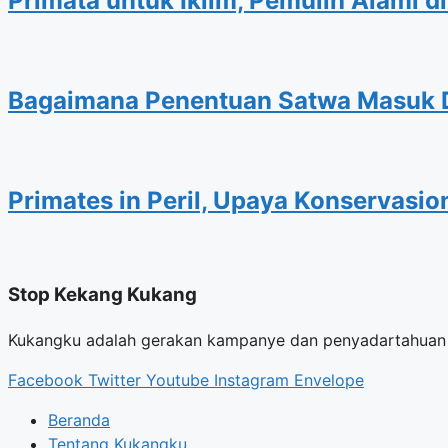
Primata untuk Iklim, Pemulih Alami di
Bagaimana Penentuan Satwa Masuk D
Primates in Peril, Upaya Konservasi
Stop Kekang Kukang
Kukangku adalah gerakan kampanye dan penyadartahuan u
Facebook
Twitter
Youtube
Instagram
Envelope
Beranda
Tentang Kukangku