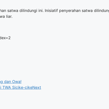
 satwa dilindungi ini. Inisiatif penyerahan satwa dilindun
a liar.
ndex=2
ng dan Owa!
i TWA Sicike-cike
Next