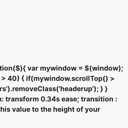
tion($){ var mywindow = $(window);
> 40) { if(mywindow.scrollTop() >
rs').removeClass('headerup'); } }
: transform 0.34s ease; transition :
his value to the height of your