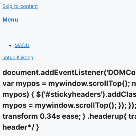
Skip to content
Menu
MADU
untuk Kukang
document.addEventListener('DOMCont
var mypos = mywindow.scrollTop(); my
mypos) { $('#stickyheaders').addClass
mypos = mywindow.scrollTop(); }); });
transform 0.34s ease; } .headerup{ tr
header*/ }