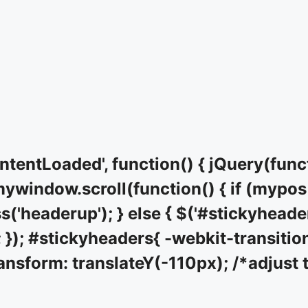
entLoaded', function() { jQuery(func
window.scroll(function() { if (mypos 
('headerup'); } else { $('#stickyheade
 }); #stickyheaders{ -webkit-transition
ansform: translateY(-110px); /*adjust t