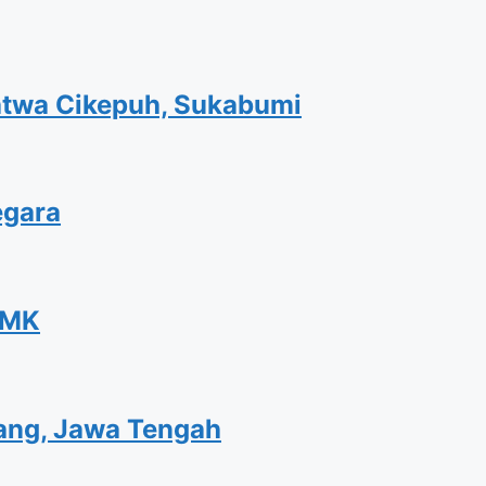
atwa Cikepuh, Sukabumi
egara
WMK
tang, Jawa Tengah