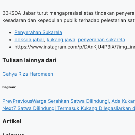
BBKSDA Jabar turut mengapresiasi atas tindakan penyerahan
kesadaran dan kepedulian publik terhadap pelestarian satw
Penyerahan Sukarela
bbksda jabar
,
kukang jawa
,
penyerahan sukarela
https://www.instagram.com/p/DAnKjU4P3iX/?img_i
Tulisan lainnya dari
Cahya Riza Haromaen
Bagikan:
Prev
Previous
Warga Serahkan Satwa Dilindungi, Ada Kuka
Next
7 Satwa Dilindungi Termasuk Kukang Dilepasliarkan d
Artikel