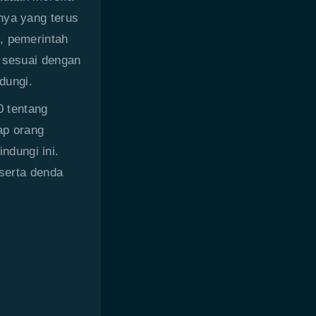
nya yang terus
, pemerintah
i sesuai dengan
dungi.
 tentang
ap orang
dungi ini.
 serta denda