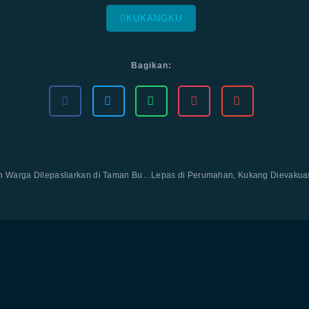
KUKANGKU
Bagikan:
Hore, Kukang Temuan Warga Dilepasliarkan di Taman Buru Masigit Kareumbi