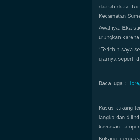
daerah dekat Ru
Kecamatan Sumed
Awalnya, Eka su
urungkan karena 
“Terlebih saya s
ujarnya seperti d
Baca juga :
Hore
Kasus kukang ter
langka dan dilind
kawasan Lampung.
Kukang merupaka