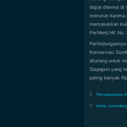
dapat ditemui di
menurun karena p
memasukkan kukan
PerMenLHK No. P
Perlindungannya
Konservasi Sumb
dilarang untuk 
Siapapun yang te
paling banyak Rp
Penyelamatan 
listrik
,
sumedan