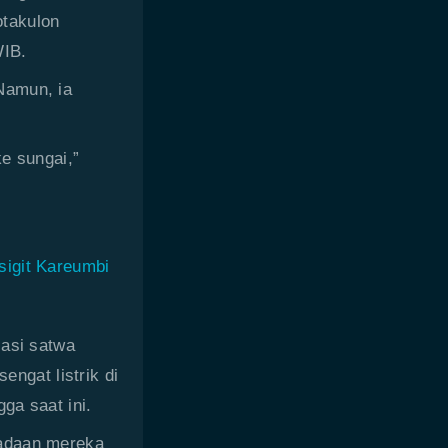
otakulon
WIB.
Namun, ia
e sungai,”
sigit Kareumbi
lasi satwa
engat listrik di
ga saat ini.
radaan mereka