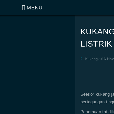
MENU
KUKANG
LISTRI
Kukangku
16 Nov
Seekor kukang j
bertegangan ting
Penemuan ini dil