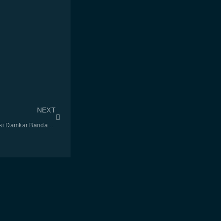
NEXT
Lepas di Perumahan, Kukang Dievakuasi Damkar Bandar Lampung