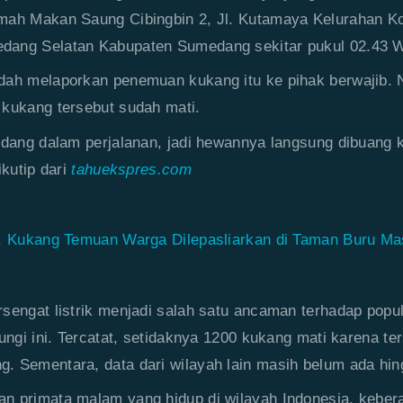
mah Makan Saung Cibingbin 2, Jl. Kutamaya Kelurahan K
ang Selatan Kabupaten Sumedang sekitar pukul 02.43 
dah melaporkan penemuan kukang itu ke pihak berwajib. 
kukang tersebut sudah mati.
edang dalam perjalanan, jadi hewannya langsung dibuang k
ikutip dari
tahuekspres.com
, Kukang Temuan Warga Dilepasliarkan di Taman Buru Ma
sengat listrik menjadi salah satu ancaman terhadap popu
ungi ini. Tercatat, setidaknya 1200 kukang mati karena ters
 Sementara, data dari wilayah lain masih belum ada hing
n primata malam yang hidup di wilayah Indonesia, kebe