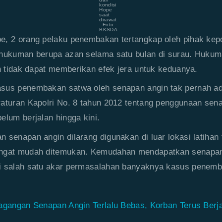
kondisi
Hope
saat
dirawat
. Foto :
BKSDA
, 2 orang pelaku penembakan tertangkap oleh pihak kepo
 hukuman berupa azan selama satu bulan di surau. Hukuma
an tidak dapat memberikan efek jera untuk keduanya.
sus penembakan satwa oleh senapan angin tak pernah ad
aturan Kapolri No. 8 tahun 2012 tentang penggunaan sen
elum berjalan hingga kini.
 senapan angin dilarang digunakan di luar lokasi latiha
ngat mudah ditemukan. Kemudahan mendapatkan senapan
i salah satu akar permasalahan banyaknya kasus penemba
agangan Senapan Angin Terlalu Bebas, Korban Terus Berj