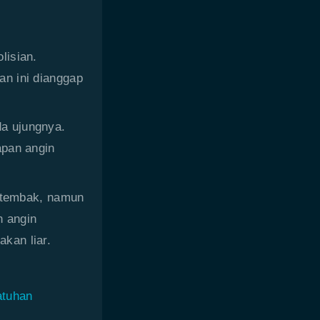
lisian.
n ini dianggap
a ujungnya.
apan angin
n tembak, namun
 angin
kan liar.
atuhan