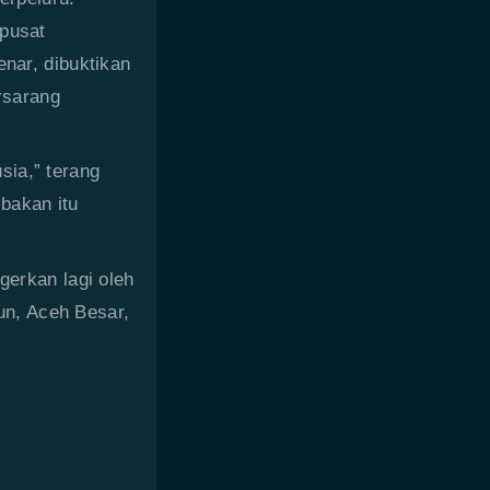
 pusat
nar, dibuktikan
ersarang
sia,” terang
bakan itu
gerkan lagi oleh
n, Aceh Besar,