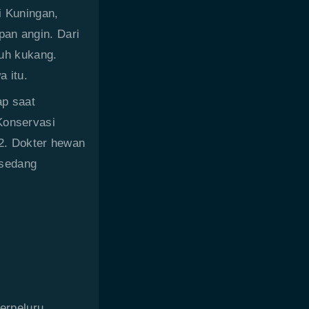
i Kuningan,
pan angin. Dari
buh kukang.
a itu.
ap saat
Konservasi
2. Dokter hewan
 sedang
erpeluru.