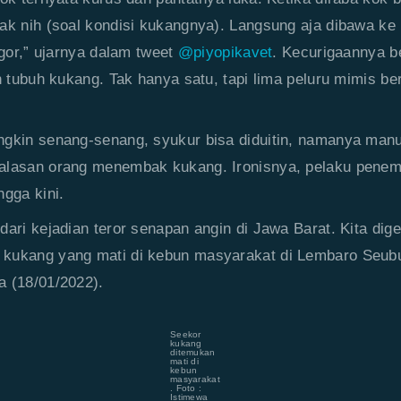
ak nih (soal kondisi kukangnya). Langsung aja dibawa ke
ogor,” ujarnya dalam tweet
@piyopikavet
. Kecurigaannya be
en tubuh kukang. Tak hanya satu, tapi lima peluru mimis b
gkin senang-senang, syukur bisa diduitin, namanya manu
alasan orang menembak kukang. Ironisnya, pelaku penem
ngga kini.
dari kejadian teror senapan angin di Jawa Barat. Kita dige
kukang yang mati di kebun masyarakat di Lembaro Seubu
 (18/01/2022).
Seekor
kukang
ditemukan
mati di
kebun
masyarakat
. Foto :
Istimewa