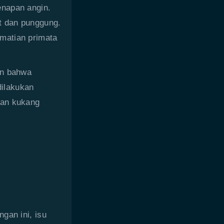
enapan angin.
t dan punggung.
matian primata
an bahwa
dilakukan
kan kukang
gan ini, isu