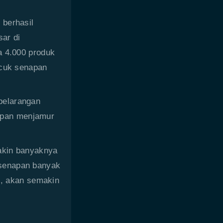
 berhasil
sar di
a 4.000 produk
ucuk senapan
pelarangan
napan menjamur
makin banyaknya
 senapan banyak
i, akan semakin