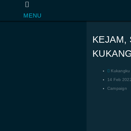
MENU
KEJAM,
KUKANG
Kukangku
14 Feb 202
Campaign