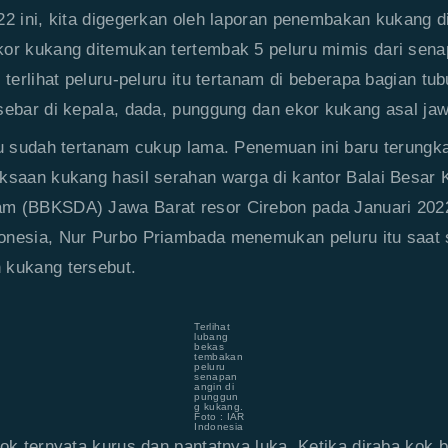
22 ini, kita digegerkan oleh laporan penembakan kukang d
or kukang ditemukan tertembak 5 peluru mimis dari sena
 terlihat peluru-peluru itu tertanam di beberapa bagian tu
sebar di kepala, dada, punggung dan ekor kukang asal jaw
tu sudah tertanam cukup lama. Penemuan ini baru terungk
ksaan kukang hasil serahan warga di kantor Balai Besar 
m (BBKSDA) Jawa Barat resor Cirebon pada Januari 202
onesia, Nur Purbo Priambada menemukan peluru itu saat
 kukang tersebut.
Terlihat
lubang
bekas
tembakan
peluru
senapan
angin di
punggun
g kukang.
Foto : IAR
Indonesia
kok ternyata kurus dan pantatnya luka. Ketika diraba kok b