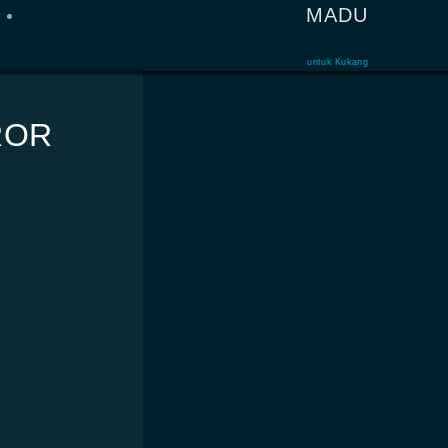
MADU
untuk Kukang
ROR