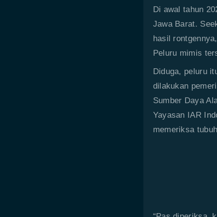
Di awal tahun 20
Jawa Barat. Seek
hasil rontgennya,
Peluru mimis ter
Diduga, peluru i
dilakukan pemeri
Sumber Daya Ala
Yayasan IAR Ind
memeriksa tubuh
“Pas diperiksa, 