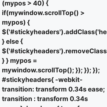
(mypos > 40) {
if(mywindow.scrollTop() >
mypos) {
$('#stickyheaders').addClass('he
} else {
$('#stickyheaders').removeClass
} } mypos =
mywindow.scrollTop(); }); }); });
#stickyheaders{ -webkit-
transition: transform 0.34s ease;
transition : transform 0.34s