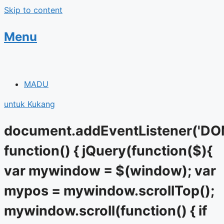
Skip to content
Menu
MADU
untuk Kukang
document.addEventListener('DO
function() { jQuery(function($){
var mywindow = $(window); var
mypos = mywindow.scrollTop();
mywindow.scroll(function() { if