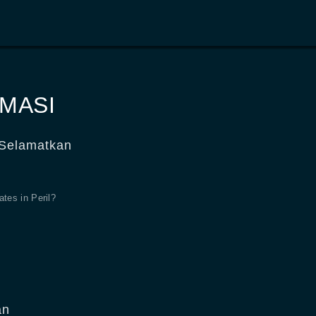
MASI
 Selamatkan
es in Peril?
an