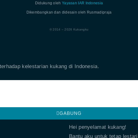
Didukung oleh
Yayasan IAR Indonesia
Dikembangkan dan didesain oleh Rusmadipraja
© 2014 – 2026 Kukangku
erhadap kelestarian kukang di Indonesia.
GABUNG
Hei penyelamat kukang!
Bantu aku untuk tetap lestari