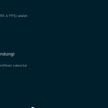
PRS & PPS) adalah
indungi
tifikasi satwa liar