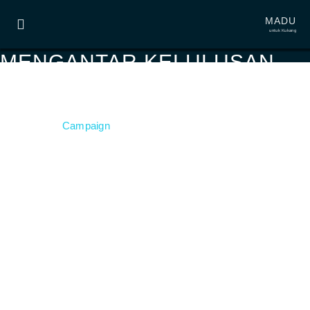
MADU
untuk Kukang
MENGANTAR KELULUSAN,
KUKANG SUMATERA ALBINO
28 Mar 2019,
Campaign
#PenyelamatKukang,
Pelepasan atau pemotongan radio collar yang terpasang di leher
Alby adalah penutup rangkaian dari data-data yang terkumpul dan
sudah lebih dari cukup untuk mengevaluasi kemampuan Alby di
habitat alaminya.
Menurut Kepala Seksi Konservasi Wilayah III Lampung, Ismail
Teguh,
“Meski kukang albino ini termasuk unik dan langka, ia tetap