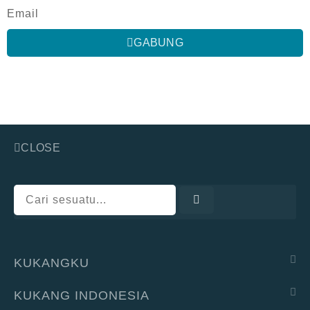
GABUNG
Hei penyelamat kukang!
Bantu aku untuk tetap lestari di alam.
CLOSE
KUKANGKU
KUKANG INDONESIA