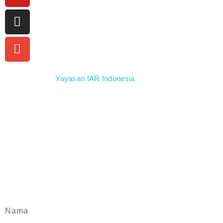
Didukung oleh
Yayasan IAR Indonesia
Dikembangkan dan didesain oleh Rusmadipraja
© 2014 – 2026 Kukangku
Saya #PenyelamatKukang dan saya peduli terhadap
kelestarian kukang di Indonesia.