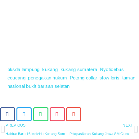
memiliki hak yang sama dengan satwa liar lainnya, yaitu berhak
untuk bebas di habitat alaminya”.
“Selamat menjelajah bersama kukang-kukang liar lainnya”.
Doa’kan Alby #PenyelamatKukang, agar tetap sehat dan
berkembangbiak hingga melestarikan spesies kukang sumatera.
Denny Setiawan
bksda lampung
,
kukang
,
kukang sumatera
,
Nycticebus
coucang
,
penegakan hukum
,
Potong collar
,
slow loris
,
taman
nasional bukit barisan selatan
Bagikan:
PREVIOUS
NEXT
Habitat Baru 16 Individu Kukang Sumatera
Pelepasliaran Kukang Jawa SM Gunung Sawal