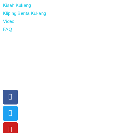
Kisah Kukang
Kliping Berita Kukang
Video
FAQ
Stop Kekang Kukang
Kukangku adalah gerakan kampanye dan penyadartahuan
untuk pelestarian dan perlindungan kukang di Indonesia