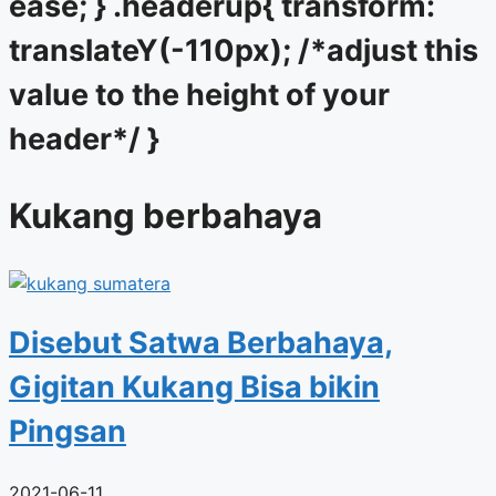
ease; } .headerup{ transform:
translateY(-110px); /*adjust this
value to the height of your
header*/ }
Kukang berbahaya
Disebut Satwa Berbahaya,
Gigitan Kukang Bisa bikin
Pingsan
2021-06-11