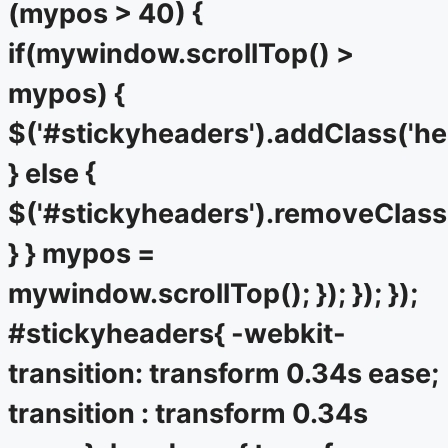
(mypos > 40) {
if(mywindow.scrollTop() >
mypos) {
$('#stickyheaders').addClass('he
} else {
$('#stickyheaders').removeClass
} } mypos =
mywindow.scrollTop(); }); }); });
#stickyheaders{ -webkit-
transition: transform 0.34s ease;
transition : transform 0.34s