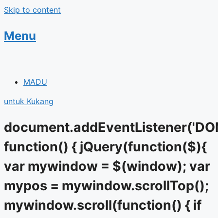
Skip to content
Menu
MADU
untuk Kukang
document.addEventListener('DO
function() { jQuery(function($){
var mywindow = $(window); var
mypos = mywindow.scrollTop();
mywindow.scroll(function() { if