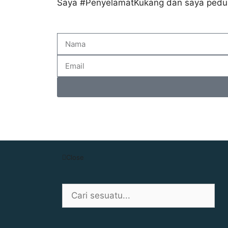
Saya #PenyelamatKukang dan saya peduli 
Close