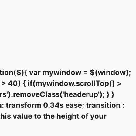
tion($){ var mywindow = $(window);
> 40) { if(mywindow.scrollTop() >
rs').removeClass('headerup'); } }
: transform 0.34s ease; transition :
his value to the height of your