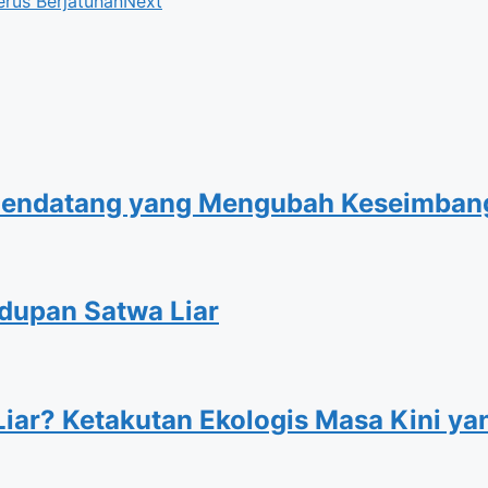
rus Berjatuhan
Next
f, Pendatang yang Mengubah Keseimba
dupan Satwa Liar
iar? Ketakutan Ekologis Masa Kini ya