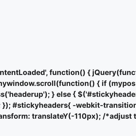
entLoaded', function() { jQuery(func
window.scroll(function() { if (mypos 
('headerup'); } else { $('#stickyheade
 }); #stickyheaders{ -webkit-transition
ansform: translateY(-110px); /*adjust t