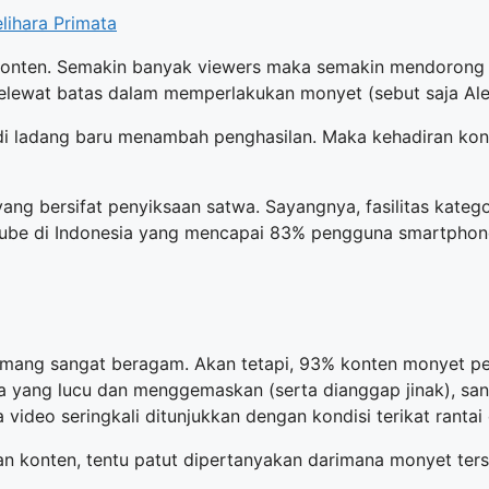
ihara Primata
konten. Semakin banyak viewers maka semakin mendorong 
lewat batas dalam memperlakukan monyet (sebut saja Ale
i ladang baru menambah penghasilan. Maka kehadiran kont
ng bersifat penyiksaan satwa. Sayangnya, fasilitas katego
be di Indonesia yang mencapai 83% pengguna smartphone, s
mang sangat beragam. Akan tetapi, 93% konten monyet pel
ka yang lucu dan menggemaskan (serta dianggap jinak), s
 video seringkali ditunjukkan dengan kondisi terikat rant
n konten, tentu patut dipertanyakan darimana monyet ter