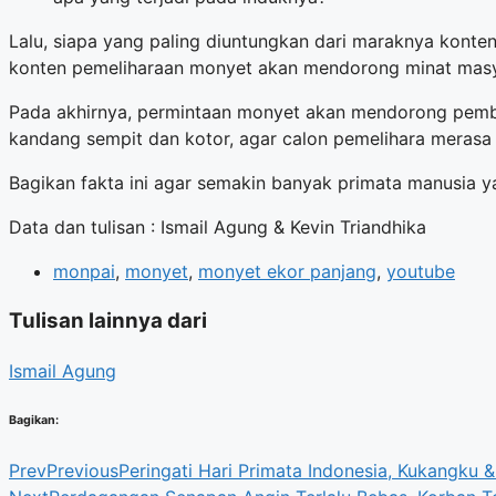
Lalu, siapa yang paling diuntungkan dari maraknya konten
konten pemeliharaan monyet akan mendorong minat masy
Pada akhirnya, permintaan monyet akan mendorong pemb
kandang sempit dan kotor, agar calon pemelihara meras
Bagikan fakta ini agar semakin banyak primata manusia y
Data dan tulisan : Ismail Agung & Kevin Triandhika
monpai
,
monyet
,
monyet ekor panjang
,
youtube
Tulisan lainnya dari
Ismail Agung
Bagikan:
Prev
Previous
Peringati Hari Primata Indonesia, Kukangku 