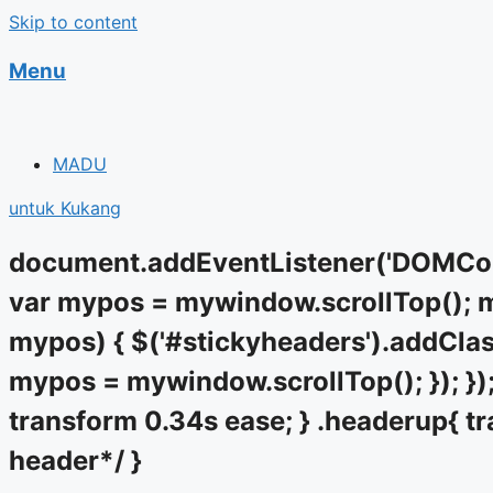
Skip to content
Menu
MADU
untuk Kukang
document.addEventListener('DOMCont
var mypos = mywindow.scrollTop(); my
mypos) { $('#stickyheaders').addClass
mypos = mywindow.scrollTop(); }); });
transform 0.34s ease; } .headerup{ tr
header*/ }