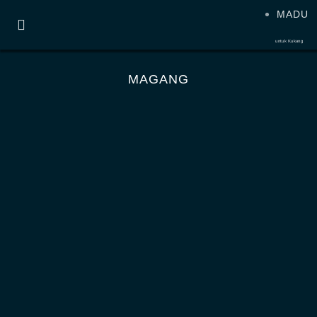
MADU
untuk Kukang
MAGANG