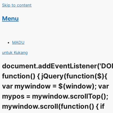
Skip to content
Menu
MADU
untuk Kukang
document.addEventListener('DO
function() { jQuery(function($){
var mywindow = $(window); var
mypos = mywindow.scrollTop();
mywindow.scroll(function() { if