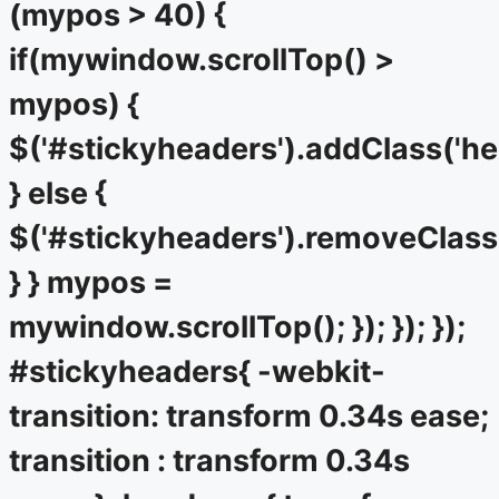
(mypos > 40) {
if(mywindow.scrollTop() >
mypos) {
$('#stickyheaders').addClass('he
} else {
$('#stickyheaders').removeClass
} } mypos =
mywindow.scrollTop(); }); }); });
#stickyheaders{ -webkit-
transition: transform 0.34s ease;
transition : transform 0.34s