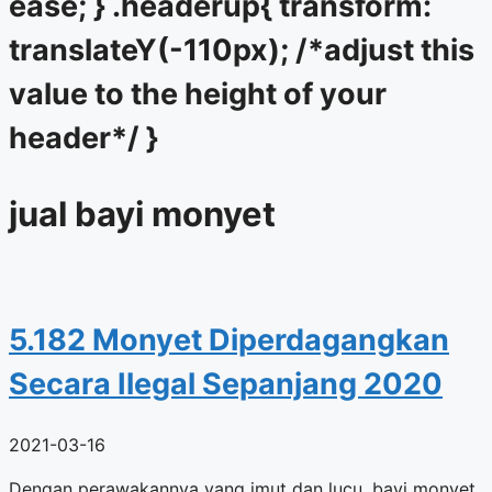
ease; } .headerup{ transform:
translateY(-110px); /*adjust this
value to the height of your
header*/ }
jual bayi monyet
5.182 Monyet Diperdagangkan
Secara Ilegal Sepanjang 2020
2021-03-16
Dengan perawakannya yang imut dan lucu, bayi monyet