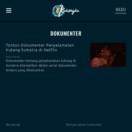
MADU
untuk Kukang
DOKUMENTER
Tonton Dokumenter Penyelamatan
Kukang Sumatra di Netflix
2022-04-19
Dokumenter tentang penyelamatan kukang di
Sumatra ditampilkan dalam serial dokumenter
terbaru yang dikeluarkan
Beranda
Penyerahan Sukarela