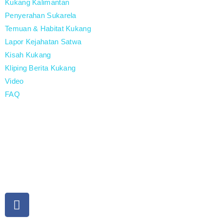
Kukang Kalimantan
Penyerahan Sukarela
Temuan & Habitat Kukang
Lapor Kejahatan Satwa
Kisah Kukang
Kliping Berita Kukang
Video
FAQ
Stop Kekang Kukang
Kukangku adalah gerakan kampanye dan penyadartahuan
untuk pelestarian dan perlindungan kukang di Indonesia