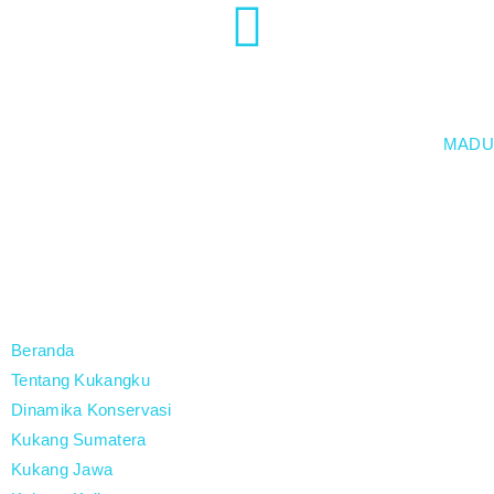
Menu
MADU
untuk Kukang
AGAM
It seems we can't find what you're looking for.
Beranda
Tentang Kukangku
Dinamika Konservasi
Kukang Sumatera
Kukang Jawa