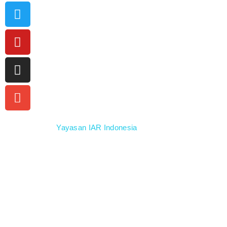
Didukung oleh
Yayasan IAR Indonesia
Dikembangkan dan didesain oleh Rusmadipraja
© 2014 – 2026 Kukangku