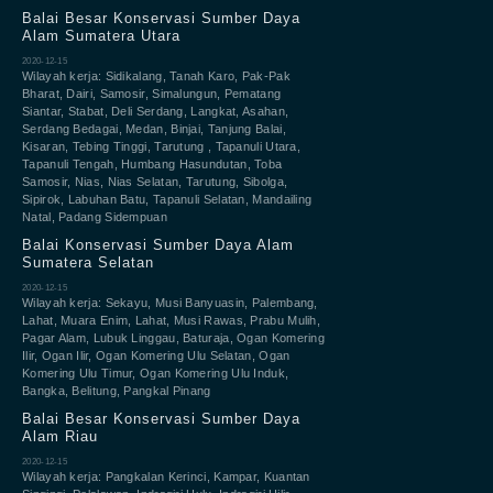
Balai Besar Konservasi Sumber Daya
Alam Sumatera Utara
2020-12-15
Wilayah kerja: Sidikalang, Tanah Karo, Pak-Pak
Bharat, Dairi, Samosir, Simalungun, Pematang
Siantar, Stabat, Deli Serdang, Langkat, Asahan,
Serdang Bedagai, Medan, Binjai, Tanjung Balai,
Kisaran, Tebing Tinggi, Tarutung , Tapanuli Utara,
Tapanuli Tengah, Humbang Hasundutan, Toba
Samosir, Nias, Nias Selatan, Tarutung, Sibolga,
Sipirok, Labuhan Batu, Tapanuli Selatan, Mandailing
Natal, Padang Sidempuan
Balai Konservasi Sumber Daya Alam
Sumatera Selatan
2020-12-15
Wilayah kerja: Sekayu, Musi Banyuasin, Palembang,
Lahat, Muara Enim, Lahat, Musi Rawas, Prabu Mulih,
Pagar Alam, Lubuk Linggau, Baturaja, Ogan Komering
Ilir, Ogan Ilir, Ogan Komering Ulu Selatan, Ogan
Komering Ulu Timur, Ogan Komering Ulu Induk,
Bangka, Belitung, Pangkal Pinang
Balai Besar Konservasi Sumber Daya
Alam Riau
2020-12-15
Wilayah kerja: Pangkalan Kerinci, Kampar, Kuantan