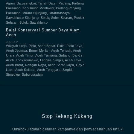
Agam, Batusangkar, Tanah Datar, Padang, Padang
Pariaman, Kepulauan Mentawai, Padang Panjang,
Pariaman, Muaro Sijunjung, Dharmasraya,
Sawahlunto-Sijunjung, Solok, Solok Selatan, Pesisir
Selatan, Solok, Sawahlunto
Balai Konservasi Sumber Daya Alam
Aceh
2020-12-14
Wilayah kerja: Pidie, Aceh Besar, Pidie, Pidie Jaya,
Aceh Jeumpa, Bener Meriah, Aceh Tengah, Aceh
Utara, Aceh Timur, Aceh Tamiang, Sabang, Banda
Aceh, Lhokseumawe, Langsa, Singkil, Aceh Jaya,
Aceh Barat, Nangan Raya, Aceh Barat Daya, Gayo
Lues, Aceh Selatan, Aceh Tenggara, Singkil,
Simeuleu, Subulussalam
Stop Kekang Kukang
Kukangku adalah gerakan kampanye dan penyadartahuan untuk