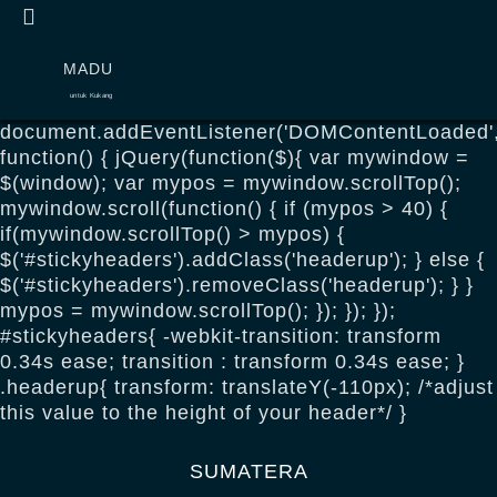
Skip
to
MADU
content
untuk Kukang
document.addEventListener('DOMContentLoaded'
function() { jQuery(function($){ var mywindow =
$(window); var mypos = mywindow.scrollTop();
mywindow.scroll(function() { if (mypos > 40) {
if(mywindow.scrollTop() > mypos) {
$('#stickyheaders').addClass('headerup'); } else {
$('#stickyheaders').removeClass('headerup'); } }
mypos = mywindow.scrollTop(); }); }); });
#stickyheaders{ -webkit-transition: transform
0.34s ease; transition : transform 0.34s ease; }
.headerup{ transform: translateY(-110px); /*adjust
this value to the height of your header*/ }
SUMATERA