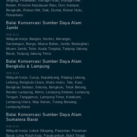
Singingi, Pelalawan, Indragiri Hulu, Indragiri Hilir,
Batam, Provinsi Kepulauan Riau, Duri, Kampar,
Bengkalis, Rokan Hilir, Siak, Dumai, Rokan Hulu,
Pekanbaru
Balai Konservasi Sumber Daya Alam
Jambi
2020-12-14
Wilayah kerja: Bangko, Kerinci, Merangin,
Sarolangun, Bungo, Muara Bulian, Jambi, Batanghari,
Muaro Jambi, Tebo, Kuala Tungkal, Tanjung Jabung
Barat, Tanjung Jabung Timur
Balai Konservasi Sumber Daya Alam
Bengkulu & Lampung
2020-12-14
Wilayah kerja: Curup, Kepahiyang, Rejang Lebong,
Lebong, Bengkulu Utara, Muko-muko, Tais, Kaur,
Bengkulu Selatan, Seluma, Bengkulu, Teluk Betung,
Bandar Lampung, Metro, Lampung Selatan, Lampung
Tengah, Tanggamus, Lampung Timur, Kotabumi,
Lampung Utara, Way Kanan, Tulang Bawang,
Lampung Barat
Balai Konservasi Sumber Daya Alam
Sumatera Barat
2020-12-14
Wilayah kerja: Lubuk Sikaping, Pasaman, Pasaman
Barat, Lima Puluh Kota, Payakumbuh, Bukit Tinggi,